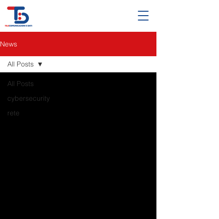
News
All Posts
All Posts
cybersecurity
rete