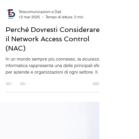
Telecomunicazioni e Dati
12 mar 2025
Tempo di lettura: 2 min
Perché Dovresti Considerare
il Network Access Control
(NAC)
In un mondo sempre più connesso, la sicurezza
informatica rappresenta una delle principali sfide
per aziende e organizzazioni di ogni settore. Il
Network Access Control (NAC) si presenta come
una soluzione strategica per proteggere le reti
aziendali da accessi non autorizzati, malware e
vulnerabilità. Ma perché dovresti considerare
l'implementazione del NAC nella tua infrastruttura
IT? Cos'è il Network Access Control (NAC)? Il NAC