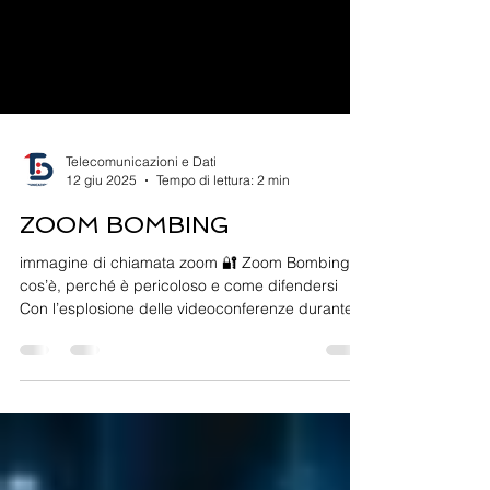
Telecomunicazioni e Dati
12 giu 2025
Tempo di lettura: 2 min
ZOOM BOMBING
immagine di chiamata zoom 🔐 Zoom Bombing:
cos’è, perché è pericoloso e come difendersi
Con l’esplosione delle videoconferenze durante e
dopo la pandemia, piattaforme come Zoom sono
diventate strumenti essenziali per lavoro, scuola e
relazioni personali. Ma questa diffusione ha
portato con sé nuove minacce, tra cui una delle
più fastidiose e pericolose: lo Zoom Bombing . 🚨
Cos’è lo Zoom Bombing? Il termine indica